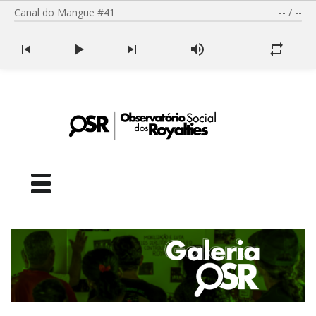
Canal do Mangue #41
--
/
--
Facebook
Youtube
SOBRE NÓS
SEMINÁRIO