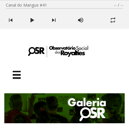
Canal do Mangue #41
--
/
--
Facebook
Youtube
SOBRE NÓS
SEMINÁRIO