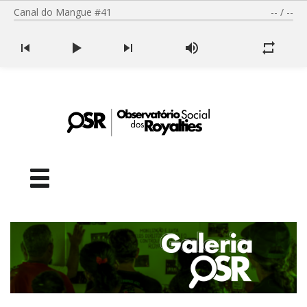
Canal do Mangue #41
--
/
--
Facebook
Youtube
SOBRE NÓS
SEMINÁRIO